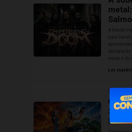
metal
Salmo 
A banda Imp
para transf
apresentan
declaração 
medo e do 
Ler matér
03/03/20
Quando
Sobre
Metal
Diagnostica