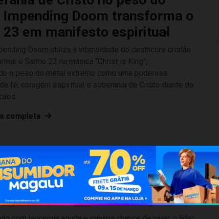
: Impending Doom transforma o
23 em manifesto espiritual
ending Doom utiliza a intensidade do deathcore cristão
ormar o Salmo 23 na música “Christ is King”,
do o peso do metal extremo como uma poderosa
de fé, coragem espiritual e soberania de Cristo diante do
caos.
ia completa
26 às 16:28
•
Por
Reinaldo Rodrigues
 1% Desafiou a Estatística: A
vivência de Steve Rowe no
 Extremo
do com leucemia aguda e mínima chance de viver, o líder