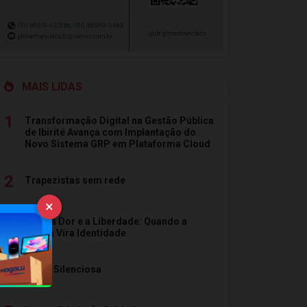
MAIS LIDAS
1
Transformação Digital na Gestão Pública
de Ibirité Avança com Implantação do
Novo Sistema GRP em Plataforma Cloud
2
Trapezistas sem rede
×
3
Entre a Dor e a Liberdade: Quando a
Vítima Vira Identidade
4
Força Silenciosa