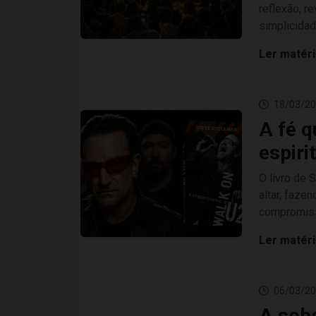
reflexão, r
simplicidad
Ler matér
18/03/20
A fé q
espiri
O livro de
altar, faze
compromiss
Ler matér
06/03/20
A sobe