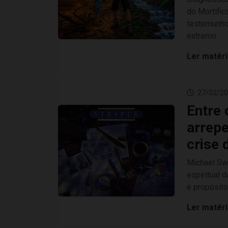
do Mortific
testemunho 
extremo
Ler matér
27/02/20
Entre 
arrep
crise 
Michael Sw
espiritual 
e propósito
Ler matér