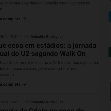
evelando que a verdadeira conexão ainda acontece na
e.
ia completa
26 às 12:07
•
Por
Reinaldo Rodrigues
ue ecoa em estádios: a jornada
tual do U2 segundo Walk On
 Steve Stockman revela como o U2 transformou o palco em
ndo da música um diálogo vivo entre fé, arte e
o social.
ia completa
26 às 13:47
•
Por
Reinaldo Rodrigues
rania de Cristo no peso do