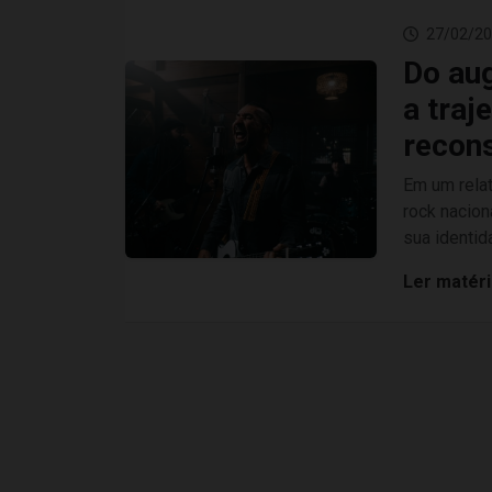
27/02/20
Do aug
a traj
recons
Em um relat
rock nacion
sua identid
Ler matér