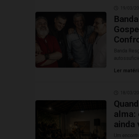
19/03/20
Banda
Gospel
Confr
Banda Resga
autossufici
Ler matér
18/03/20
Quand
alma: 
ainda 
Um encontr