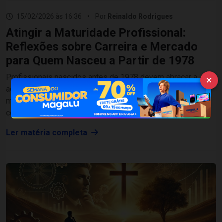
15/02/2026 às 16:36
•
Por
Reinaldo Rodrigues
Atingir a Maturidade Profissional:
Reflexões sobre Carreira e Mercado
para Quem Nasceu a Partir de 1978
Profissionais nascidos antes de 1978 devem abraçar a
×
adaptação contínua, valorizando sua experiência e
maturidade para se manterem relevantes no mercado em
constante mudança.
Ler matéria completa